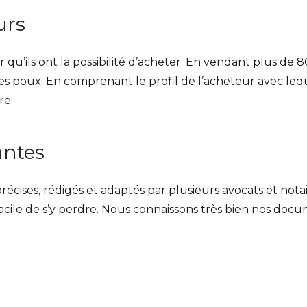
urs
qu’ils ont la possibilité d’acheter. En vendant plus de 80
des poux.
En comprenant le profil de l’acheteur avec lequ
fre
.
antes
récises, rédigés et adaptés par plusieurs avocats et not
st facile de s’y perdre. Nous connaissons très bien nos 