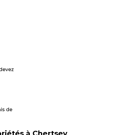
 devez
ais de
priétés à Chertsey