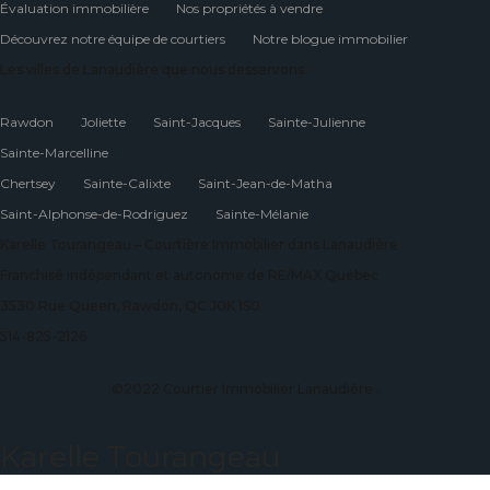
Évaluation immobilière
Nos propriétés à vendre
Découvrez notre équipe de courtiers
Notre blogue immobilier
Les villes de Lanaudière que nous desservons :
Rawdon
Joliette
Saint-Jacques
Sainte-Julienne
Sainte-Marcelline
Chertsey
Sainte-Calixte
Saint-Jean-de-Matha
Saint-Alphonse-de-Rodriguez
Sainte-Mélanie
Karelle Tourangeau – Courtière Immobilier dans Lanaudière
Franchisé indépendant et autonome de RE/MAX Québec
3530 Rue Queen, Rawdon, QC J0K 1S0
514-825-2126
©2022 Courtier Immobilier Lanaudière .
Karelle Tourangeau